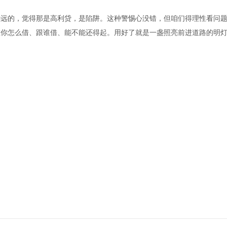
远远的，觉得那是高利贷，是陷阱。这种警惕心没错，但咱们得理性看问
在你怎么借、跟谁借、能不能还得起。用好了就是一盏照亮前进道路的明