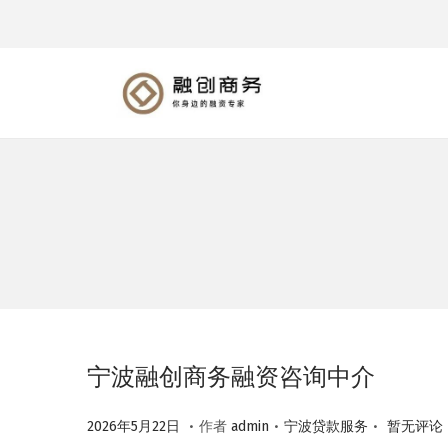
转
跳
到
到
导
内
航
容
宁波融创商务融资咨询中介
.
.
.
作
2
作
2026年5月22日
作者
admin
宁波贷款服务
暂无评论