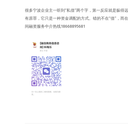
者
0
者
2
很多宁波企业主一听到“私借”两个字，第一反应就是躲得
6
有原罪，它只是一种资金调配的方式。错的不在“借”，而
年
间融资服务中介热线18668895681
5
月
2
2
日
文
上
怎
一
么
篇
利