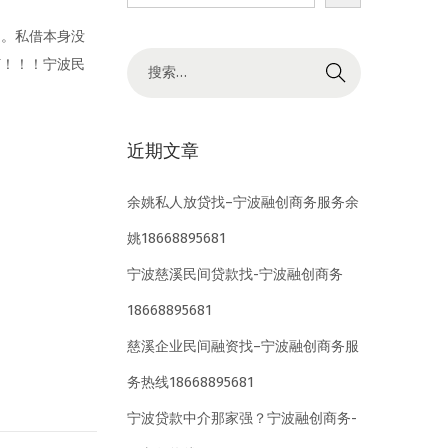
题。私借本身没
搜
灯！！！宁波民
索
结
果
近期文章
：
余姚私人放贷找–宁波融创商务服务余
姚18668895681
宁波慈溪民间贷款找-宁波融创商务
18668895681
慈溪企业民间融资找–宁波融创商务服
务热线18668895681
宁波贷款中介那家强？宁波融创商务-