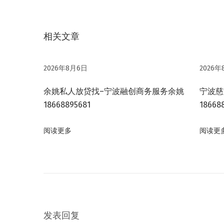
章
文
用
导
章
好
相关文章
：
民
航
间
融
2026年8月6日
2026年
资
余姚私人放贷找–宁波融创商务服务余姚
宁波慈
借
18668895681
18668
贷
资
阅读更多
阅读更
金
下
宁
一
波
篇
融
文
资
章
贷
发表回复
：
款