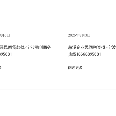
8月6日
2026年8月3日
溪民间贷款找-宁波融创商务
慈溪企业民间融资找–宁
895681
热线18668895681
多
阅读更多