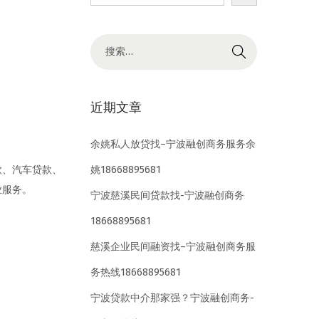
搜
索
结
果
近期文章
：
余姚私人放贷找–宁波融创商务服务余
姚18668895681
款、汽车贷款、
业服务。
宁波慈溪民间贷款找-宁波融创商务
18668895681
慈溪企业民间融资找–宁波融创商务服
务热线18668895681
宁波贷款中介那家强？宁波融创商务-