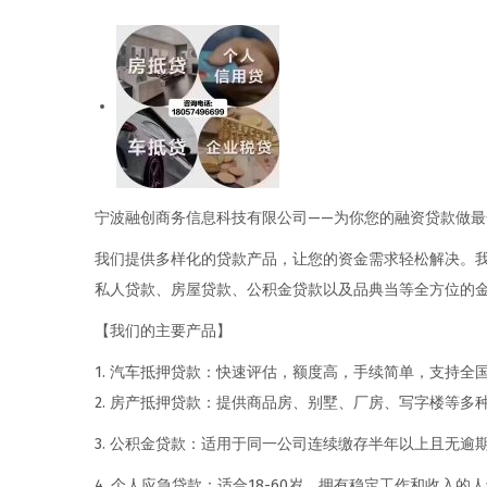
者
0
者
2
5
年
5
月
8
日
宁波融创商务信息科技有限公司——为你您的融资贷款做最
我们提供多样化的贷款产品，让您的资金需求轻松解决。
私人贷款、房屋贷款、公积金贷款以及品典当等全方位的
【我们的主要产品】
1. 汽车抵押贷款：快速评估，额度高，手续简单，支持全
2. 房产抵押贷款：提供商品房、别墅、厂房、写字楼等多
3. 公积金贷款：适用于同一公司连续缴存半年以上且无逾
4. 个人应急贷款：适合18-60岁、拥有稳定工作和收入