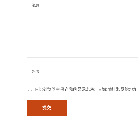
平
台
！
下
在
一
宁
篇
波
文
需
章
要
：
融
资
在此浏览器中保存我的显示名称、邮箱地址和网站地址
贷
款
的
朋
友
们