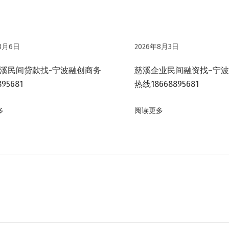
8月6日
2026年8月3日
溪民间贷款找-宁波融创商务
慈溪企业民间融资找–宁
895681
热线18668895681
多
阅读更多