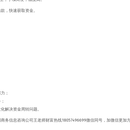
借款，快速获取资金。
省力；
务；
大化解决资金周转问题。
务信息咨询公司王老师财富热线18057496699微信同号，加微信更加