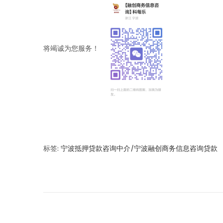
将竭诚为您服务！
标签
:
宁波抵押贷款咨询中介/宁波融创商务信息咨询贷款
文
上
宁
一
波
章
篇
贷
文
款
导
章
服