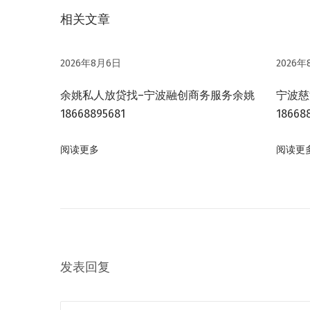
：
务
相关文章
航
网
是
2026年8月6日
2026年
一
个
余姚私人放贷找–宁波融创商务服务余姚
宁波慈
正
18668895681
18668
规
化
阅读更多
阅读更
专
业
化
的
融
资
发表回复
贷
款