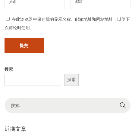
7
4
在此浏览器中保存我的显示名称、邮箱地址和网站地址，以便下
9
次评论时使用。
6
6
9
9
—
搜索
—
搜索
为
你
您
搜
的
索
融
结
资
果
近期文章
贷