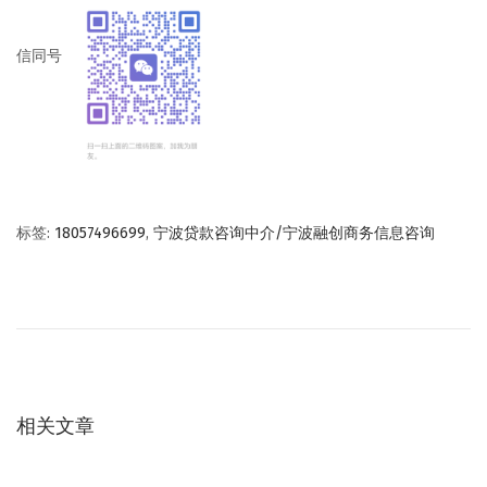
信同号
标签
:
18057496699
,
宁波贷款咨询中介/宁波融创商务信息咨询
文
上
宁
一
波
章
篇
贷
文
款
导
章
服
：
务
相关文章
航
网
是