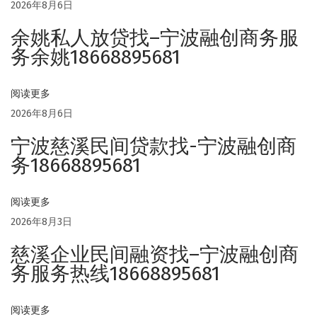
2026年8月6日
一
余姚私人放贷找–宁波融创商务服
个
务余姚18668895681
正
规
化
阅读更多
专
2026年8月6日
业
宁波慈溪民间贷款找-宁波融创商
化
务18668895681
的
融
阅读更多
资
2026年8月3日
贷
慈溪企业民间融资找–宁波融创商
款
务服务热线18668895681
平
台
！
阅读更多