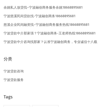
：
款
余姚私人放贷找–宁波融创商务服务余姚18668895681
做
宁波慈溪民间贷款找-宁波融创商务18668895681
最
合
慈溪企业民间融资找–宁波融创商务服务热线18668895681
适
宁波贷款中介那家强？宁波融创商务-王老师热线18668895681
方
宁波贷款中介咨询找那家？认准宁波融创商务，专业诚信十八载
案
！
分类
宁波贷款咨询
宁波贷款服务
Tags