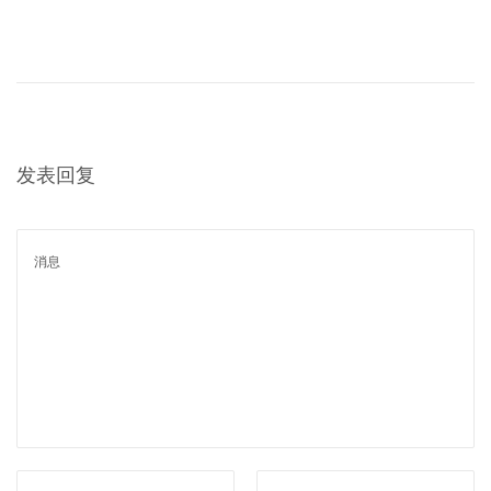
下
宁
一
波
篇
融
文
创
章
商
：
发表回复
务
信
息
王
亮
老
师
1
8
0
5