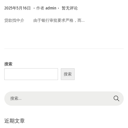
.
.
作
2
2025年5月16日
作者
admin
暂无评论
者
0
贷款找中介 由于银行审批要求严格，而…
2
5
年
5
月
1
搜索
6
搜索
日
搜
索
结
果
近期文章
：