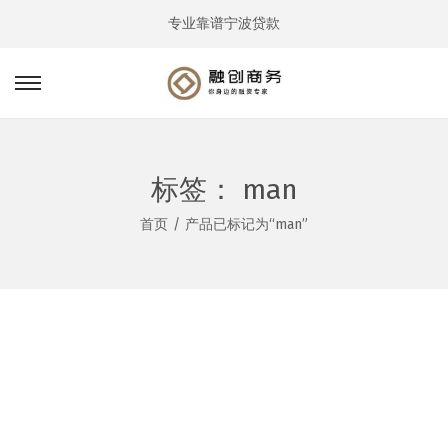
专业靠谱宁波贷款
转
跳
到
到
导
内
航
容
标签：
man
首页
/
产品已标记为“man”